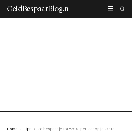
GeldBespaarBlog.nl
☰
TIPS
Zo bespaar je tot €500 per
jaar op je vaste lasten
17 May 2026
·
4 min leestijd
Home
›
Tips
›
Zo bespaar je tot €500 per jaar op je vaste