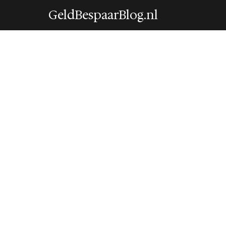
GeldBespaarBlog.nl
TIPS
Hoeveel box 3 be
terugkrijgen?
24 June 2026
·
5 min leestijd