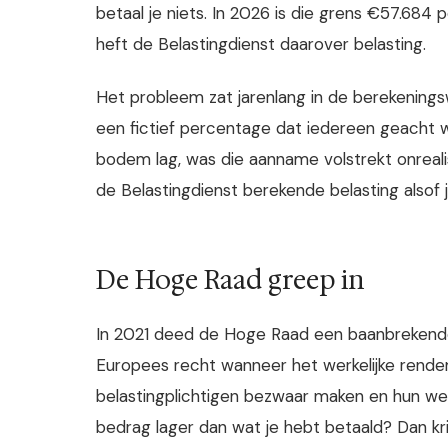
betaal je niets. In 2026 is die grens €57.68
heft de Belastingdienst daarover belasting.
Het probleem zat jarenlang in de berekeningswi
een fictief percentage dat iedereen geacht w
bodem lag, was die aanname volstrekt onrealis
de Belastingdienst berekende belasting alsof 
De Hoge Raad greep in
In 2021 deed de Hoge Raad een baanbrekende ui
Europees recht wanneer het werkelijke rendem
belastingplichtigen bezwaar maken en hun wer
bedrag lager dan wat je hebt betaald? Dan krijg