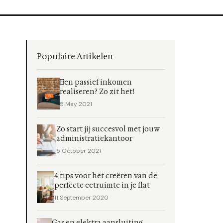
Populaire Artikelen
Een passief inkomen
realiseren? Zo zit het!
5 May 2021
Zo start jij succesvol met jouw
administratiekantoor
5 October 2021
4 tips voor het creëren van de
perfecte eetruimte in je flat
11 September 2020
Gas en elektra aansluiting