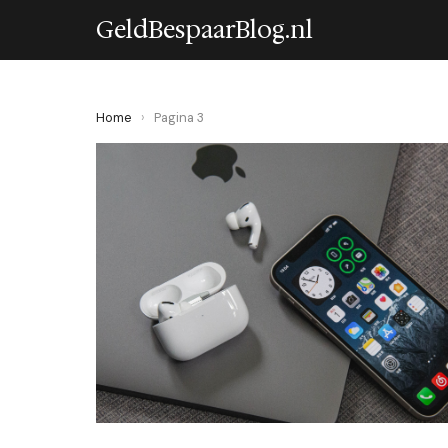
GeldBespaarBlog.nl
Home
›
Pagina 3