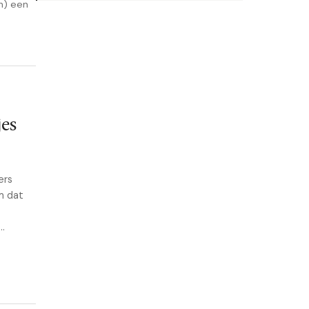
n) een
jes
ers
m dat
..