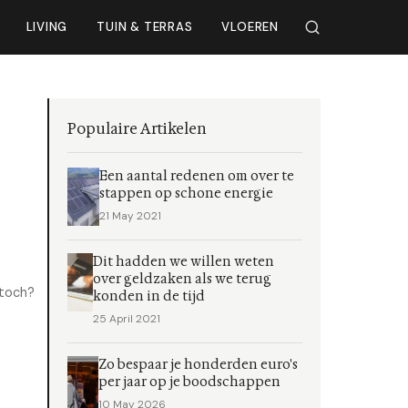
LIVING
TUIN & TERRAS
VLOEREN
Populaire Artikelen
Een aantal redenen om over te
stappen op schone energie
21 May 2021
Dit hadden we willen weten
over geldzaken als we terug
 toch?
konden in de tijd
25 April 2021
Zo bespaar je honderden euro's
per jaar op je boodschappen
10 May 2026