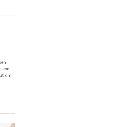
sen
et van
out om