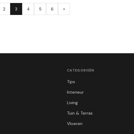
2
3
4
5
6
»
CATEGORIEËN
Tips
Interieur
Living
Tuin & Terras
Vloeren