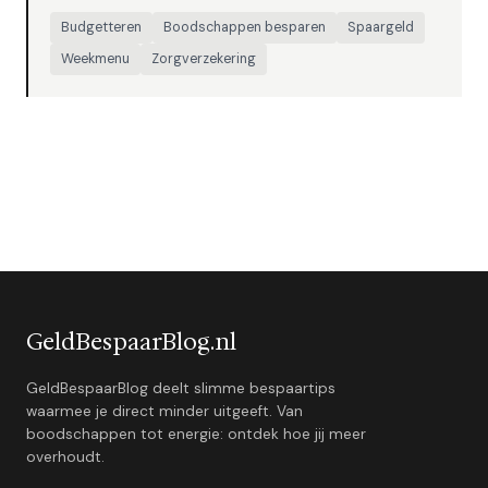
Budgetteren
Boodschappen besparen
Spaargeld
Weekmenu
Zorgverzekering
GeldBespaarBlog.nl
GeldBespaarBlog deelt slimme bespaartips
waarmee je direct minder uitgeeft. Van
boodschappen tot energie: ontdek hoe jij meer
overhoudt.