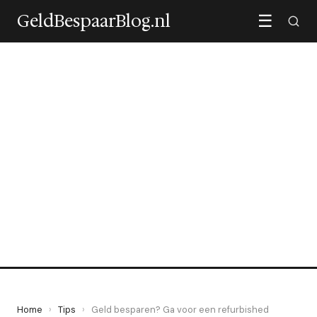
GeldBespaarBlog.nl
☰
TIPS
Geld besparen? Ga voor een
refurbished iPhone!
22 August 2022
·
3 min leestijd
Home
›
Tips
›
Geld besparen? Ga voor een refurbished